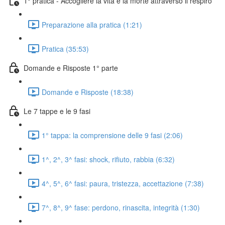
1° pratica - Accogliere la vita e la morte attraverso il respiro
Preparazione alla pratica (1:21)
Pratica (35:53)
Domande e Risposte 1° parte
Domande e Risposte (18:38)
Le 7 tappe e le 9 fasi
1° tappa: la comprensione delle 9 fasi (2:06)
1^, 2^, 3^ fasi: shock, rifiuto, rabbia (6:32)
4^, 5^, 6^ fasi: paura, tristezza, accettazione (7:38)
7^, 8^, 9^ fase: perdono, rinascita, integrità (1:30)