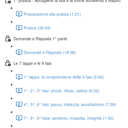
1° pratica - Accogliere la vita e la morte attraverso il respiro
Preparazione alla pratica (1:21)
Pratica (35:53)
Domande e Risposte 1° parte
Domande e Risposte (18:38)
Le 7 tappe e le 9 fasi
1° tappa: la comprensione delle 9 fasi (2:06)
1^, 2^, 3^ fasi: shock, rifiuto, rabbia (6:32)
4^, 5^, 6^ fasi: paura, tristezza, accettazione (7:38)
7^, 8^, 9^ fase: perdono, rinascita, integrità (1:30)