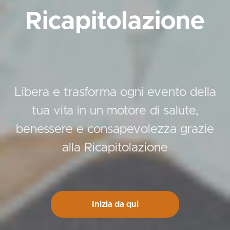
Ricapitolazione
Libera e trasforma ogni evento della
tua vita in un motore di salute,
benessere e consapevolezza grazie
alla Ricapitolazione
Inizia da qui