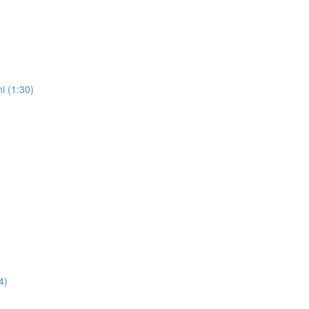
ni (1:30)
4)