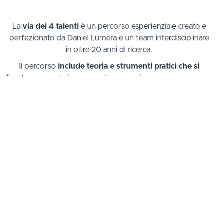
La
via dei 4 talenti
è un percorso esperienziale creato e
perfezionato da Daniel Lumera e un team interdisciplinare
in oltre 20 anni di ricerca.
Il percorso
include teoria e strumenti pratici che si
fondano su
valori come costanza, pazienza, perseveranza.
Pilastri che stanno alla base di uno stile di vita meditativo da
cui nasce una visione e
comprensione più profonda e
consapevole sul significato e proposito della vita
.
Attraverso l’esplorazione della metodologia
si
sperimentano le realizzazioni
descritte dalle principali
filosofie sapienziali e presenti soprattutto nei testi filosofici
della cultura indovedica, dove la pratica della meditazione
ha raggiunto la sua massima espressione (Sutra di Patanjali,
Bhagavad Gita, Veda, Upanishad).